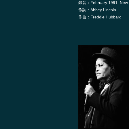
録音：February 1991, New Y
作詞：Abbey Lincoln
作曲：Freddie Hubbard