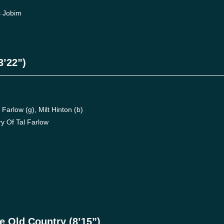
 Jobim
3’22”)
rlow (g), Milt Hinton (b)
 Of Tal Farlow
 Old Country (8’15”)