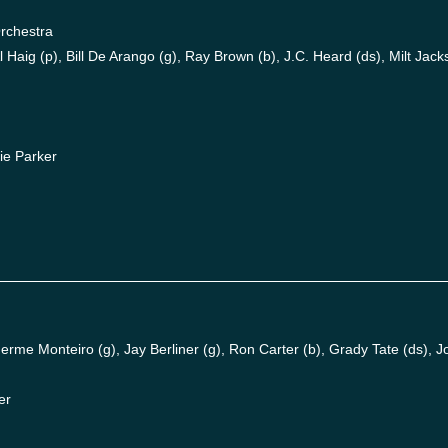
rchestra
ig (p), Bill De Arango (g), Ray Brown (b), J.C. Heard (ds), Milt Jacks
ie Parker
e Monteiro (g), Jay Berliner (g), Ron Carter (b), Grady Tate (ds), J
er