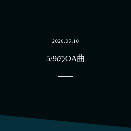
5/9のOA曲