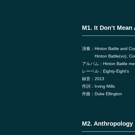
M1. It Don’t Mean 
演奏：Hinton Battle and Cou
Hinton Battle(vo), Coun
アルバム：Hinton Battle meet
レーベル：Eighty-Eight’s
録音：2013
作詞：Irving Mills
作曲：Duke Ellington
M2. Anthropology 