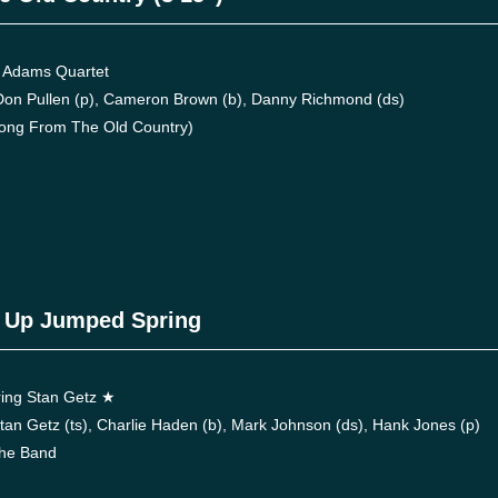
Adams Quartet
Pullen (p), Cameron Brown (b), Danny Richmond (ds)
g From The Old Country)
. Up Jumped Spring
ing Stan Getz ★
Getz (ts), Charlie Haden (b), Mark Johnson (ds), Hank Jones (p)
he Band