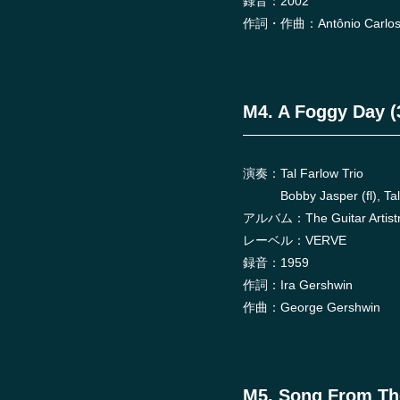
録音：2002
作詞・作曲：Antônio Carlos
M4. A Foggy Day (
演奏：Tal Farlow Trio
Bobby Jasper (fl), Tal Fa
アルバム：The Guitar Artistry
レーベル：VERVE
録音：1959
作詞：Ira Gershwin
作曲：George Gershwin
M5. Song From The