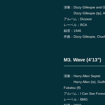
演奏：Dizzy Gillespie and O
Dizzy Gillespie (tp), Al Ha
アルバム：Dizziest
レーベル：RCA
録音：1946
作曲：Dizzy Gillespie, Charl
M3. Wave (4’13”)
演奏：Harry Allen Septet
Harry Allen (ts), Guilherm
Fukatsu (fl)
アルバム：I Can See Forev
レーベル：BMG