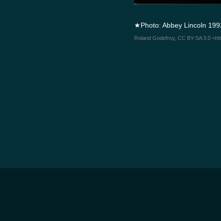
★Photo: Abbey Lincoln 199
Roland Godefroy, CC BY-SA 3.0 <ht