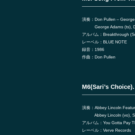
演奏：Don Pullen – George 
George Adams (ts), Don 
アルバム：Breakthrough (Son
レーベル：BLUE NOTE
録音：1986
作曲：Don Pullen
M6(Sari’s Choice)
演奏：Abbey Lincoln Featur
Abbey Lincoln (vo), Stan 
アルバム：You Gotta Pay T
レーベル：Verve Records