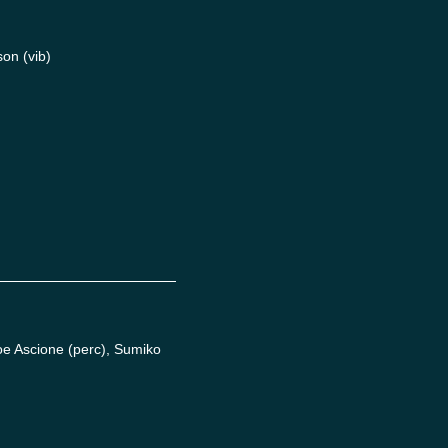
on (vib)
oe Ascione (perc), Sumiko