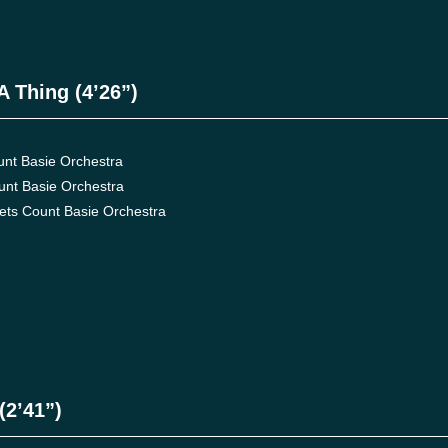
A Thing (4’26”)
nt Basie Orchestra
t Basie Orchestra
s Count Basie Orchestra
(2’41”)